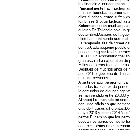
inteligencia & concentration.
Principalmente hay muchos am
muchas touristas a comer carn
ellos si saben, como sufren e
lombrizes & otros bichos,hasta
Sabemos que en muchas paises 
quieren.En Tailandia solo un 
costumbre.Despues de la guer
ellos han continuado sus tradi
La tempoada alta de comer car
dentro.Cada pequeno pueblo en
puedes imaginar te el sufrimien
En 2005 un empresario thaila
gran escala.La exportation de
Milles de perros fuen victimas 
Despues de muchos anos de nego
ano 2011 el gobierno de Thaila
muchas personas.
A partir de aqui pararon un c
entre los traficantes de perro
la corruption de algunos agente
se han vendido entre 20,000 y
Aliance) ha trabajado en secret
con unos oficiales que no tie
dias de 4 casos differentes.D
mayo 2013 y enero 2014 "solo" 
perros.El camino que los perro
quedan los perros de noche has
controles serios en esta camin