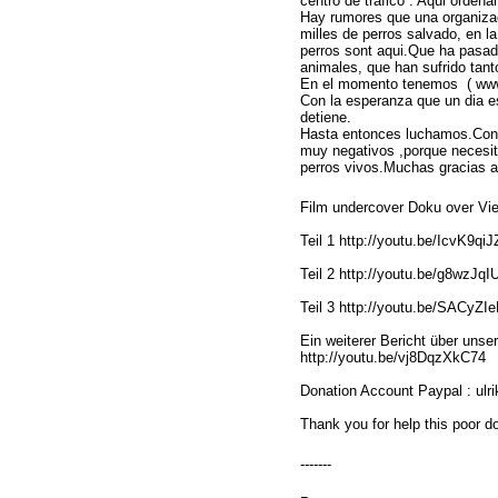
centro de trafico . Aqui orden
Hay rumores que una organizac
milles de perros salvado, en l
perros sont aqui.Que ha pasad
animales, que han sufrido tan
En el momento tenemos ( www.
Con la esperanza que un dia es
detiene.
Hasta entonces luchamos.Cont
muy negativos ,porque necesit
perros vivos.Muchas gracias a
Film undercover Doku over V
Teil 1 http://youtu.be/IcvK9qiJ
Teil 2 http://youtu.be/g8wzJqI
Teil 3 http://youtu.be/SACyZ
Ein weiterer Bericht über unser
http://youtu.be/vj8DqzXkC74
Donation Account Paypal : ulr
Thank you for help this poor 
-------