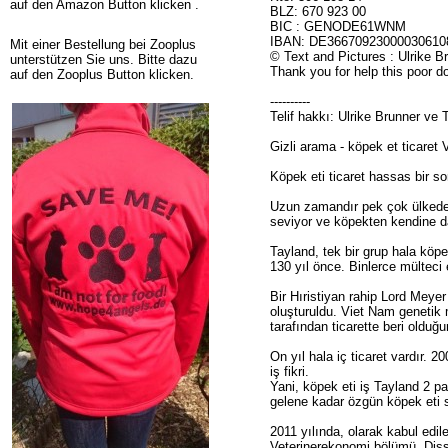
auf den Amazon Button klicken .
BLZ: 670 923 00
BIC : GENODE61WNM
IBAN: DE36670923000030610
Mit einer Bestellung bei Zooplus
© Text and Pictures : Ulrike 
unterstützen Sie uns. Bitte dazu
Thank you for help this poor 
auf den Zooplus Button klicken.
----------
Telif hakkı: Ulrike Brunner ve
Gizli arama - köpek et ticaret
Köpek eti ticaret hassas bir s
Uzun zamandır pek çok ülkede 
seviyor ve köpekten kendine da
Tayland, tek bir grup hala köp
130 yıl önce. Binlerce mülteci 
Bir Hıristiyan rahip Lord Meye
oluşturuldu. Viet Nam genetik 
tarafından ticarette beri olduğ
On yıl hala iç ticaret vardır.
iş fikri.
Yani, köpek eti iş Tayland 2 pa
gelene kadar özgün köpek eti sa
2011 yılında, olarak kabul edil
Veterinerekonomi bölümü. Disso