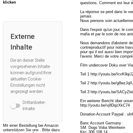
klicken
questions. Comment est leur é
La réponse se perd dans le ve
jamais.
Nous prenons soin actuellemen
Dans l'espoir qu'un jour, le co
mafia et par le soin de nos an
Externe
Nous demandons d'abstenir des
Inhalte
contreproductif pour notre tra
pour qui il est aussi bien imp
l'avenir. Merci de votre comp
Die an dieser Stelle
Film undercover Doku over V
vorgesehenen Inhalte
können aufgrund Ihrer
Teil 1 http://youtu.be/IcvK9qiJ
aktuellen
Cookie-
Teil 2 http://youtu.be/g8wzJqI
Einstellungen
nicht
angezeigt werden.
Teil 3 http://youtu.be/SACyZ
Ein weiterer Bericht über unser
Drittanbieter-
http://youtu.be/vj8DqzXkC74
Inhalte
Donation Account Paypal : ulr
Banc Account Germany :
Mit einer Bestellung bei Amazon
SM. Dogs Voba Weinheim
unterstützen Sie uns . Bitte dazu
Kto: 306 108 14