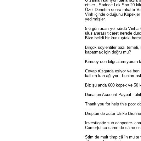
O zaman kamyon daha fazla bir
ettiler . Sadece Lak Sao 20 ki
Özel Denetim sonra rahattır Vi
Vinh içinde olduğunu Köpekler i
yedirmişler.
5-6 gün arası yol sürdü Vinha k
uluslararası ticaret nerede dur
Bize belirli bir kuruluştaki he
Birçok söylentiler bazı temeli,
kapatmak için doğru mu?
Kimsey den bilgi alamıyorum k
Cevap rüzgarda esiyor ve ben 
kalbim kan ağlıyor . bunları 
Biz şu anda 600 köpek ve 50 k
Donation Account Paypal : ulr
Thank you for help this poor 
---------------
Drepturi de autor Ulrike Brunne
Investigație sub acoperire- co
Comerțul cu carne de câine este
Știm de mult timp că în multe 