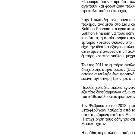
Ξέροουμε τόσον καιρό ότι πο
αγαπούν και φροντίζουν πολλο
προκαλεί ακόμα διαμάχες.
Στην Ταυλάνδη τρώει μόνο ακ
πολέμου ανάμεσα στο Σιάμ και
Sakhon Phanom και εγκαταστά
Sakhon Phanom να τους οδηγήσ
κοινότητα, η οποία ανήκε στη
εμπόριο κρέατος σκύλου στο T
είχε την ιδέα να εξάγει σκύλο
απέκτησε 2 αγορές στην Ταυλ
έμπορο κρεατος σκύλου, μέχρι
Το έτος 2011 το εμπόριο σκύ
διαχείρισης κτηνοτροφίας (DL
οποίος συνέλαβε ένα φορτηγό
εκείνη την στιγμή ξεκίνησε ο
Πολλές χιλιάδες σκυλιά έγινα
εξαιτίας διεφθαρμένων αξιωμα
του κάθεσκύλουμετατρέπονταν
Τον Φεβρουάριο του 2012 η κ
μεταφέρθηκαν λαθραία από τα
υποστηριζόμενη από την Animal
Η επιχείρηση τους οδήγησε στη
Μουκνταχάρν.
Η ομάδα περιπολούσε ακόμα 