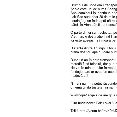
Drumnul de unde erau transport
Acolo este un loc numit Baeng 
Apoi camionul își continuă ruta
Lak Sao sunt doar 20 de mile p
ușurință și se îndreaptă către 
căței. În Vinh cățeii sunt descăr
O parte din ei sunt selectați pe
Vietman, o destinație fiind Ha
lor este aceeași, să moară pe
Distanța dintre Triunghiul focul
hrană doar cu apa cu care sunt 
După un an în care transportul i
metodă fiind folosită, dar și o 
Ne vin în minte multe întrebări
fundație care ar avea un acord 
fi adevărat?
Nimeni nu mi-a putut răspunde 
o nemărginita tristețe, inima m
www.hope4angels.de are grijă î
Film undercover Doku over V
Teil 1 http://youtu.be/IcvK9qiJ