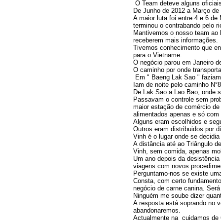
O Team deteve alguns oficiais
De Junho de 2012 a Março de 
A maior luta foi entre 4 e 6 
terminou o contrabando pelo ri
Mantivemos o nosso team ao l
receberem mais informações.
Tivemos conhecimento que ent
para o Vietname.
O negócio parou em Janeiro d
O caminho por onde transporta
Em " Baeng Lak Sao " faziam
Iam de noite pelo caminho N°
De Lak Sao a Lao Bao, onde se
Passavam o controle sem prob
maior estação de comércio de
alimentados apenas e só com 
Alguns eram escolhidos e seg
Outros eram distribuidos por 
Vinh é o lugar onde se decidi
A distância até ao Triângulo 
Vinh, sem comida, apenas mo
Um ano depois da desistência 
viagens com novos procedimen
Perguntamo-nos se existe uma o
Consta, com certo fundamento 
negócio de carne canina. Ser
Ninguém me soube dizer quant
A resposta está soprando no v
abandonaremos.
Actualmente na cuidamos de 6