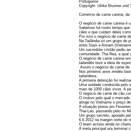
Portuguese
Copyright: Ulrike Brunner und
Comércio de carne canina, da 
O negócio de carne canina é 
Sabemos há muito tempo que
cães e que cuidam deles como
Por isso o negócio de carne de
Na Tailândia só um grupo de 
entre Siam e Annam (Vietname
Um sacerdote cristão pediu ao
comunidade: Tha Rea, a qual a
O negócio de carne canina em
tailandês teve a ideia de expo
Assim o negócio de carne de 
Nos pimeiros anos rendeu bast
tailandesa.
A primeira detenção foi reali
Uma unidade conduzida pelo 
mais de 1000 cães vivos. A par
O negócio de carne de cão cont
O motivo pelo qual o mercado 
atinge no Vietname o preço de
A situação piorou em Fevereir
Thai-Lao, passando pelo rio 
Um grupo secreto, apoiado pel
6.6.2012 na margen norte do r
O team actuou ainda no chama
A meta principal era terminar