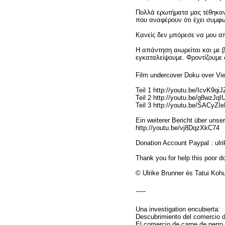
Πολλά ερωτήματα μας τέθηκαν
που αναφέρουν ότι έχει συμφων
Κανείς δεν μπόρεσε να μου α
Η απάντηση αιωρείται και με β
εγκαταλείψουμε. Φροντίζουμε 
Film undercover Doku over V
Teil 1 http://youtu.be/IcvK9qiJ
Teil 2 http://youtu.be/g8wzJqI
Teil 3 http://youtu.be/SACyZ
Ein weiterer Bericht über unser
http://youtu.be/vj8DqzXkC74
Donation Account Paypal : ulr
Thank you for help this poor 
© Ulrike Brunner és Tatui Koh
-----
Una investigation encubierta:
Descubrimiento del comercio d
El comercio de carne de perro