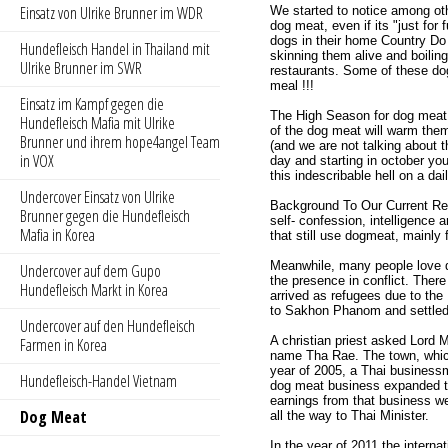
Einsatz von Ulrike Brunner im WDR
We started to notice among oth
dog meat, even if its "just for 
dogs in their home Country Do 
Hundefleisch Handel in Thailand mit
skinning them alive and boilin
Ulrike Brunner im SWR
restaurants. Some of these dog
meal !!!
Einsatz im Kampf gegen die
The High Season for dog meat s
Hundefleisch Mafia mit Ulrike
of the dog meat will warm them
Brunner und ihrem hope4angel Team
(and we are not talking about 
in VOX
day and starting in october yo
this indescribable hell on a dai
Undercover Einsatz von Ulrike
Background To Our Current Res
Brunner gegen die Hundefleisch
self- confession, intelligence
Mafia in Korea
that still use dogmeat, mainly
Meanwhile, many people love do
Undercover auf dem Gupo
the presence in conflict. Ther
Hundefleisch Markt in Korea
arrived as refugees due to th
to Sakhon Phanom and settled
Undercover auf den Hundefleisch
A christian priest asked Lord 
Farmen in Korea
name Tha Rae. The town, which
year of 2005, a Thai business
Hundefleisch-Handel Vietnam
dog meat business expanded to 
earnings from that business we
Dog Meat
all the way to Thai Minister.
In the year of 2011 the intern