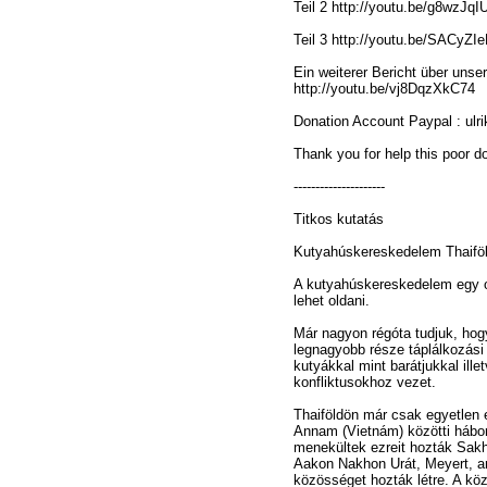
Teil 2 http://youtu.be/g8wzJqI
Teil 3 http://youtu.be/SACyZ
Ein weiterer Bericht über unser
http://youtu.be/vj8DqzXkC74
Donation Account Paypal : ulr
Thank you for help this poor 
---------------------
Titkos kutatás
Kutyahúskereskedelem Thaiföl
A kutyahúskereskedelem egy ol
lehet oldani.
Már nagyon régóta tudjuk, ho
legnagyobb része táplálkozási 
kutyákkal mint barátjukkal ill
konfliktusokhoz vezet.
Thaiföldön már csak egyetlen 
Annam (Vietnám) közötti hábor
menekültek ezreit hozták Sak
Aakon Nakhon Urát, Meyert, a
közösséget hozták létre. A kö