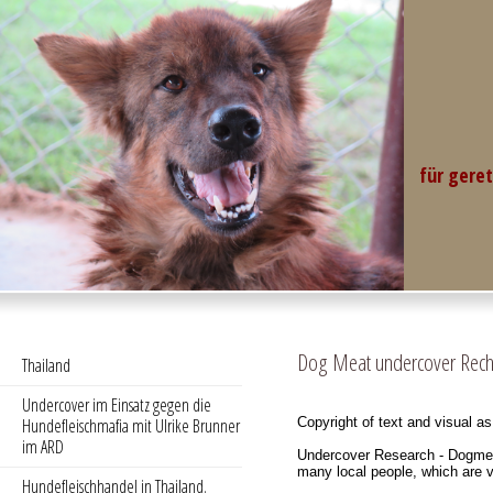
English
für gere
Dog Meat undercover Reche
Thailand
Undercover im Einsatz gegen die
Hundefleischmafia mit Ulrike Brunner
Copyright of text and visual a
im ARD
Undercover Research - Dogmeat 
many local people, which are 
Hundefleischhandel in Thailand.