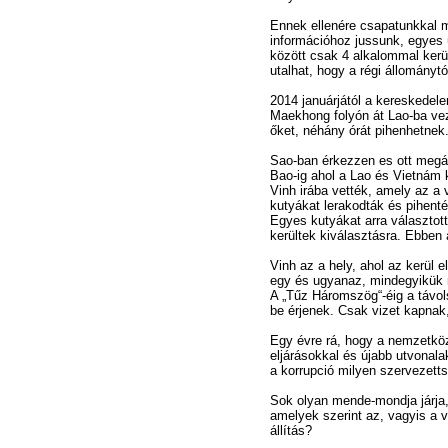
Ennek ellenére csapatunkkal 
információhoz jussunk, egyes 
között csak 4 alkalommal kerül
utalhat, hogy a régi állományt
2014 januárjától a kereskedel
Maekhong folyón át Lao-ba veze
őket, néhány órát pihenhetnek
Sao-ban érkezzen es ott megáll
Bao-ig ahol a Lao és Vietnám k
Vinh irába vették, amely az a
kutyákat lerakodták és pihenté
Egyes kutyákat arra választot
kerültek kiválasztásra. Ebben
Vinh az a hely, ahol az kerül 
egy és ugyanaz, mindegyikük m
A „Tűz Háromszög“-éig a távol
be érjenek. Csak vizet kapnak
Egy évre rá, hogy a nemzetköz
eljárásokkal és újabb utvonala
a korrupció milyen szervezetts
Sok olyan mende-mondja járja
amelyek szerint az, vagyis a 
állítás?