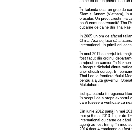
câine ca de un prieten sau un 
În Tailanda doar un grup de oa
Siam și Annam (Vietnam), în ur
orașului. Un preot creștin i-a 
nouă comunitatenumită Tha Rae
cucarne de câine din Tha Rae a
În 2005 un om de afaceri taila
China. Așa se face că afacerea
internațional. În primii ani ace
În anul 2011 comerțul internați
fost făcut din ordinul departa
a reținut un camion în Nakhon
a început războiul dintre trafic
unor oficiali corupți. În februa
Thai-Lao la frontiera râului Me
pentru a ajuta guvernul. Operaț
Mukdaharn.
Echipa patrula în regiunea Be
în scopul de a stopa exportul c
care fuseseră verificate ca ne
Din iunie 2012 până în mai 201
mai și 6 mai 2013. În jur de 12
internațional cu carne de cățel
agenți au fost trimiși în mod s
2014 doar 4 camioane au fost t