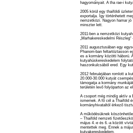
hagyományait. A tha rae-i ku
2005 körül egy thaiföldi üzle
exportalja. Így történhetett m
nemzetközi. Nagyon hamar jó ha
minszter lett.
2011-ben a nemzetközi kutyahú
„Marhakereskedelmi Részleg“ -
2011 augusztusában egy egysé
Phanom-ban feltartóztasson eg
es a kormány közötti háború. 
kutyahúskereskedelem folytató
haszonkulcsából ered. Egy ku
2012 februárjában romlott a k
20.000-30.000 kutyát csempészt
támogatja a kormány munkáját
területén levő folyóparton az e
A csoport még mindíg aktív a
ismernek. A fő cél a Thaiföld
kormányhivataltól érkező tiszt
A működésüknek köszönhetően 2
– Thaiföld nemzeti fizetőeszk
május 4.-e és 6.-a között vívt
mentettek meg. Ennek a május
kutyakereskedelem.