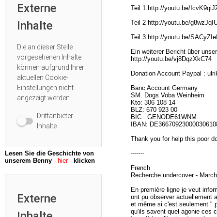
Externe
Teil 1 http://youtu.be/IcvK9qiJ
Inhalte
Teil 2 http://youtu.be/g8wzJqI
Teil 3 http://youtu.be/SACyZ
Die an dieser Stelle
Ein weiterer Bericht über unser
vorgesehenen Inhalte
http://youtu.be/vj8DqzXkC74
können aufgrund Ihrer
Donation Account Paypal : ulr
aktuellen
Cookie-
Einstellungen
nicht
Banc Account Germany
SM. Dogs Voba Weinheim
angezeigt werden.
Kto: 306 108 14
BLZ: 670 923 00
Drittanbieter-
BIC : GENODE61WNM
IBAN: DE36670923000030610
Inhalte
Thank you for help this poor d
Lesen Sie die Geschichte von
-------
unserem Benny
- hier -
klicken
French
Recherche undercover - Marché
En première ligne je veut inf
Externe
ont pu observer actuellement 
et même si c'est seulement " po
qu'ils savent quel agonie ces 
Inhalte