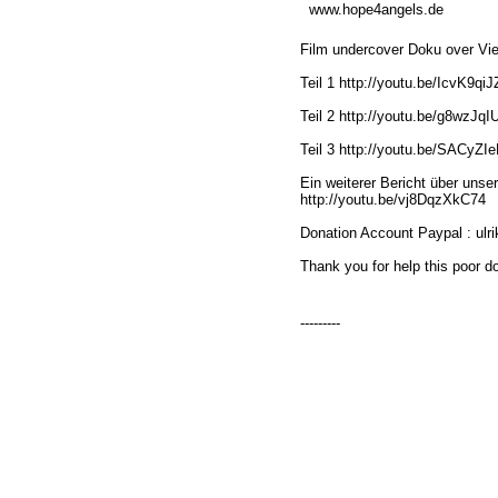
www.hope4angels.de
Film undercover Doku over V
Teil 1 http://youtu.be/IcvK9qiJ
Teil 2 http://youtu.be/g8wzJqI
Teil 3 http://youtu.be/SACyZ
Ein weiterer Bericht über unser
http://youtu.be/vj8DqzXkC74
Donation Account Paypal : ulr
Thank you for help this poor 
---------