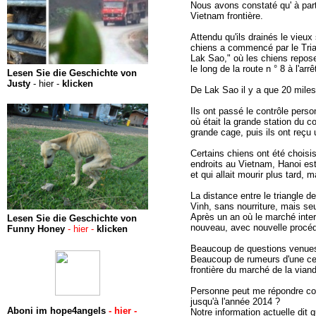
Nous avons constaté qu' à parti
Vietnam frontière.
Attendu qu'ils drainés le vieu
chiens a commencé par le Tria
Lak Sao," où les chiens repose
le long de la route n ° 8 à l'arr
Lesen Sie die Geschichte von
Justy
- hier -
klicken
De Lak Sao il y a que 20 miles
Ils ont passé le contrôle perso
où était la grande station du 
grande cage, puis ils ont reçu 
Certains chiens ont été choisi
endroits au Vietnam, Hanoi est 
et qui allait mourir plus tard,
La distance entre le triangle d
Vinh, sans nourriture, mais se
Après un an où le marché intern
Lesen Sie die Geschichte von
nouveau, avec nouvelle procédu
Funny Honey
- hier -
klicken
Beaucoup de questions venues v
Beaucoup de rumeurs d'une cert
frontière du marché de la viande
Personne peut me répondre com
jusqu'à l'année 2014 ?
Aboni im hope4angels
- hier -
Notre information actuelle dit