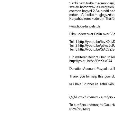
Senki nem tudta megmondani, 
szelek hordozzák és végtelenü
cserben hagyni.2 Az eredti szöv
méter. - A forditó megjegyzése
Kutyahúskereskedelem Thaiföl
www.hope4angels.de
Film undercover Doku over V
Teil 1 http://youtu.be/IcvK9qiJ
Teil 2 http://youtu.be/g8wzJqI
Teil 3 http://youtu.be/SACyZ
Ein weiterer Bericht über unser
http://youtu.be/vj8DqzXkC74
Donation Account Paypal : ulr
Thank you for help this poor 
© Ulrike Brunner és Tatui Koh
---------------------------
ξξξΜυστική έρευνα - εμπόριο
Το εμπόριο κρέατος σκύλου εί
συγκέντρωση.