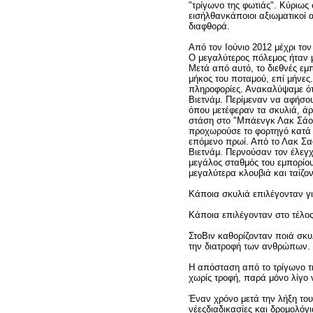
"τρίγωνο της φωτιάς". Κύριως
εισήλθανκάποιοι αξιωματικοί 
διαφθορά.
Από τον Ιούνιο 2012 μέχρι το
Ο μεγαλύτερος πόλεμος ήταν μ
Μετά από αυτό, το διεθνές εμ
μήκος του ποταμού, επί μήνες
πληροφορίες. Ανακαλύψαμε ότι
Βιετνάμ. Περίμεναν να αφήσο
όπου μετέφεραν τα σκυλιά, άρ
στάση στο "Μπάενγκ Λακ Σάο"
προχωρούσε το φορτηγό κατά μ
επόμενο πρωί. Από το Λακ Σαο
Βιετνάμ. Περνούσαν τον έλεγχ
μεγάλος σταθμός του εμπορίο
μεγαλύτερα κλουβιά και ταίζον
Κάποια σκυλιά επιλέγονταν για
Κάποια επιλέγονταν στο τέλος
ΣτοΒιν καθορίζονταν ποιά σκυ
την διατροφή των ανθρώπων.
Η απόσταση από το τρίγωνο της
χωρίς τροφή, παρά μόνο λίγο 
Έναν χρόνο μετά την λήξη του 
νέεςδιαδικασίες και δρομολόγι