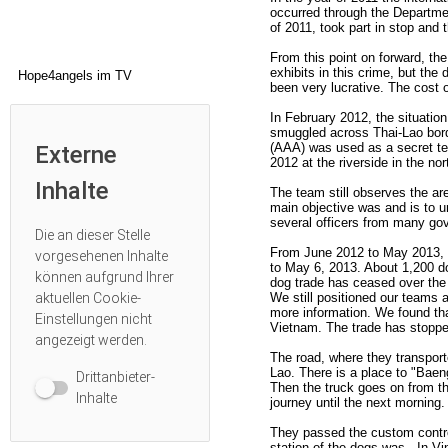
occurred through the Departme
of 2011, took part in stop and
From this point on forward, 
exhibits in this crime, but the
Hope4angels im TV
been very lucrative. The cost
In February 2012, the situati
smuggled across Thai-Lao bord
(AAA) was used as a secret tea
Externe
2012 at the riverside in the n
Inhalte
The team still observes the ar
main objective was and is to 
several officers from many gov
Die an dieser Stelle
From June 2012 to May 2013, 
vorgesehenen Inhalte
to May 6, 2013. About 1,200 do
können aufgrund Ihrer
dog trade has ceased over the 
We still positioned our teams 
aktuellen
Cookie-
more information. We found tha
Einstellungen
nicht
Vietnam. The trade has stopp
angezeigt werden.
The road, where they transport
Lao. There is a place to "Baen
Drittanbieter-
Then the truck goes on from th
Inhalte
journey until the next morning
They passed the custom control
station of the dogs was . In Vi