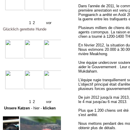
Dans l'année de 2011, le comme
première arrestation est venu 
Pongpanich a arrêté en Août 20
la guerre entre les trafiquant
1
2
vor
Plusieurs milliers de chiens é
Glücklich gerettete Hunde
agents corrompus. La raison e
chien a tourné à 1200-1400 THB
En février 2012, la situation 
Nous estimons 20.000 à 30.000 
rivière Meakhong.
Une équipe undercover soutenue 
aider le Gouvernement . Leur op
Mukdaharn.
L'équipe rugie tranquillement 
L'objectif principal était d'ar
plusieurs forces gouvernemental
De juin 2012 jusqu'à mai 2013,
le 4 mai jusqu'au 6 mai 2013.
1
2
vor
Unsere Katzen
- hier -
klicken
Plus que 1.200 chiens ont été 
s'est arrêté.
Nous mettons pendant des mois
obtenir plus de détails.