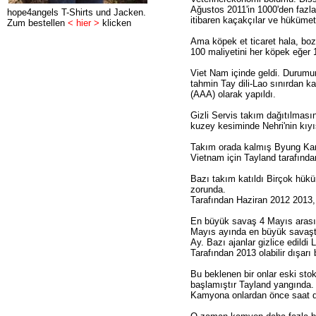
Ağustos 2011'in 1000'den faz
hope4angels T-Shirts und Jacken.
itibaren kaçakçılar ve hükümet
Zum bestellen
< hier >
klicken
Ama köpek et ticaret hala, boz
100 maliyetini her köpek eğer
Viet Nam içinde geldi. Durumun
tahmin Tay dili-Lao sınırdan k
(AAA) olarak yapıldı.
Gizli Servis takım dağıtılması
kuzey kesiminde Nehri'nin kıy
Takım orada kalmış Byung Karn
Vietnam için Tayland tarafından
Bazı takım katıldı Birçok hükü
zorunda.
Tarafından Haziran 2012 2013, y
En büyük savaş 4 Mayıs arasın
Mayıs ayında en büyük savaştan
Ay. Bazı ajanlar gizlice edildi 
Tarafından 2013 olabilir dışa
Bu beklenen bir onlar eski sto
başlamıştır Tayland yangında.
Kamyona onlardan önce saat d